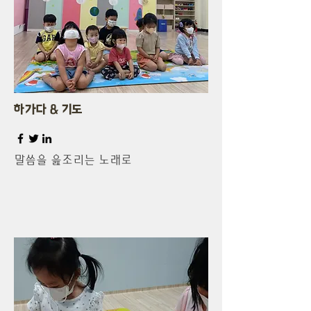
​하가다 & 기도
​말씀을 읊조리는 노래로