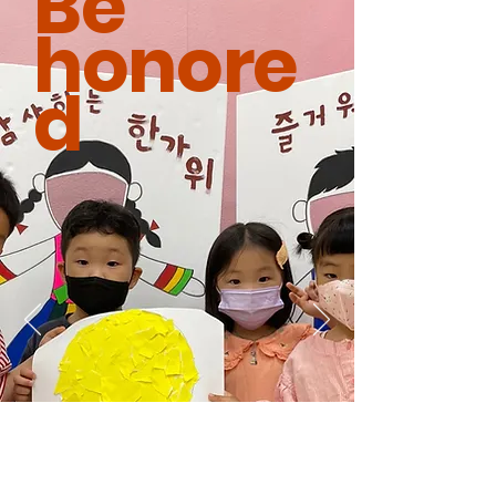
Be
honore
d