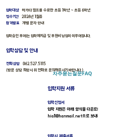
입학대상
하가다 캠프를 수료한 초등 1학년 ~ 초등 6학년
접수기간
2026년 1월중
합격발표
개별 문자 안내
입학승인 후에는 입학예치금 및 후원비 납입이 이루어집니다.
입학상담 및 안내
전화상담
062.527.5115
(방문 상담 희망시 위 전화로 문의해주시기 바랍니다.)
자주묻는질문FAQ
입학지원 서류
입학신청서
입학 지원은 아래 양식을 다운로드하신 후
hia1@hanmail.net
으로 보내주시면 됩니다.
입학시 제출서류