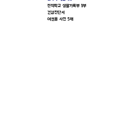
전적학교 생활기록부 1부
건강진단서
여권용 사진 5매
(입학 승인 이후 제출하는 서류입니다.)
온향기학교
광주광역시 북구 비엔날레로
141 (61105)
용
봉IC ~ 비엔날레 주차장옆
Tel :
062-527-5115
FAX :
062-513-5116
E-mail :
ehcs153@daum.net
(초등)
통신판매업 신고번호 : 마음코칭스쿨협동조
합
© 2026 by 온향기학교
개인정보처리방침